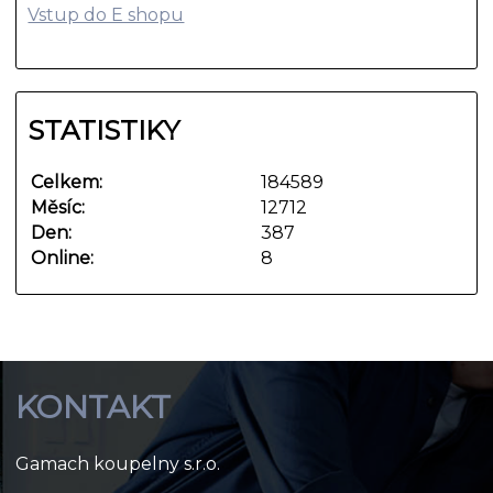
Vstup do E shopu
STATISTIKY
Celkem:
184589
Měsíc:
12712
Den:
387
Online:
8
KONTAKT
Gamach koupelny s.r.o.