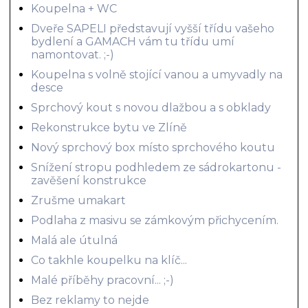
Koupelna + WC
Dveře SAPELI představují vyšší třídu vašeho
bydlení a GAMACH vám tu třídu umí
namontovat. ;-)
Koupelna s volně stojící vanou a umyvadly na
desce
Sprchový kout s novou dlažbou a s obklady
Rekonstrukce bytu ve Zlíně
Nový sprchový box místo sprchového koutu
Snížení stropu podhledem ze sádrokartonu -
zavěšení konstrukce
Zrušme umakart
Podlaha z masivu se zámkovým přichycením.
Malá ale útulná
Co takhle koupelku na klíč...
Malé příběhy pracovní... ;-)
Bez reklamy to nejde