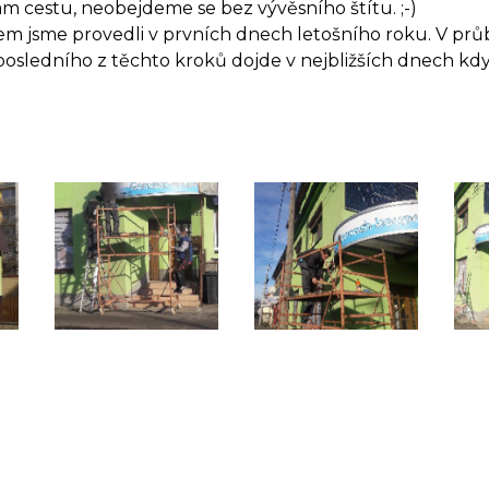
 cestu, neobejdeme se bez vývěsního štítu. ;-)
em jsme provedli v prvních dnech letošního roku. V p
posledního z těchto kroků dojde v nejbližších dnech kd