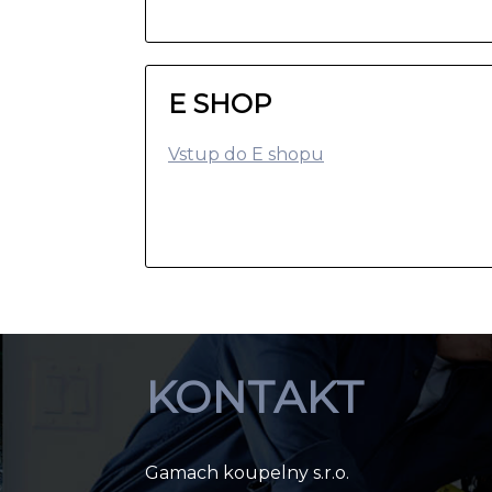
E SHOP
Vstup do E shopu
KONTAKT
Gamach koupelny s.r.o.