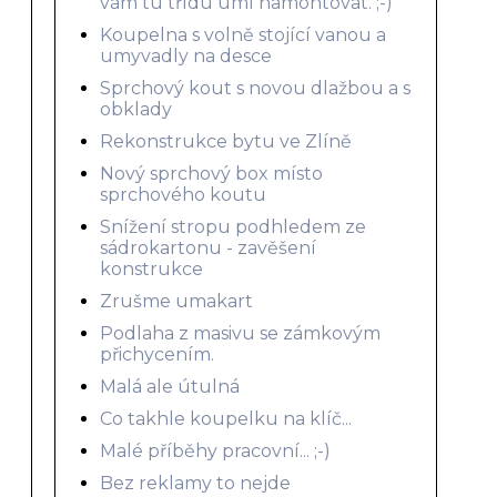
vám tu třídu umí namontovat. ;-)
Koupelna s volně stojící vanou a
umyvadly na desce
Sprchový kout s novou dlažbou a s
obklady
Rekonstrukce bytu ve Zlíně
Nový sprchový box místo
sprchového koutu
Snížení stropu podhledem ze
sádrokartonu - zavěšení
konstrukce
Zrušme umakart
Podlaha z masivu se zámkovým
přichycením.
Malá ale útulná
Co takhle koupelku na klíč...
Malé příběhy pracovní... ;-)
Bez reklamy to nejde