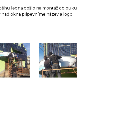
růběhu ledna došlo na montáž oblouku
y nad okna připevníme název a logo