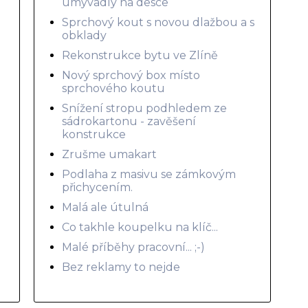
umyvadly na desce
Sprchový kout s novou dlažbou a s
obklady
Rekonstrukce bytu ve Zlíně
Nový sprchový box místo
sprchového koutu
Snížení stropu podhledem ze
sádrokartonu - zavěšení
konstrukce
Zrušme umakart
Podlaha z masivu se zámkovým
přichycením.
Malá ale útulná
Co takhle koupelku na klíč...
Malé příběhy pracovní... ;-)
Bez reklamy to nejde