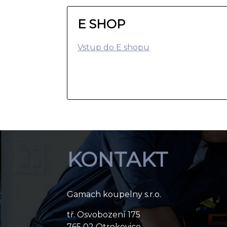
E SHOP
Vstup do E shopu
KONTAKT
Gamach koupelny s.r.o.
tř. Osvobození 175
765 02 Otrokovice