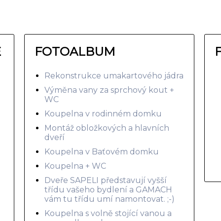
E
FOTOALBUM
Rekonstrukce umakartového jádra
Výměna vany za sprchový kout +
WC
Koupelna v rodinném domku
Montáž obložkových a hlavních
dveří
Koupelna v Baťovém domku
Koupelna + WC
Dveře SAPELI představují vyšší
třídu vašeho bydlení a GAMACH
vám tu třídu umí namontovat. ;-)
Koupelna s volně stojící vanou a