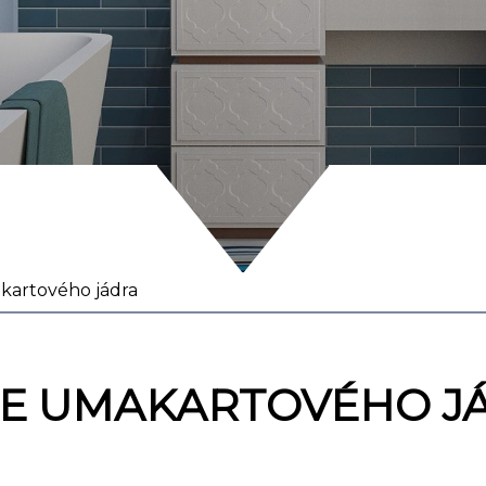
artového jádra
E UMAKARTOVÉHO J