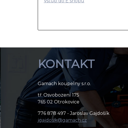
Vstup do E shopu
KONTAKT
Gamach koupelny s.r.o.
tř. Osvobození 175
765 02 Otrokovice
776 878 497 - Jaroslav Gajdošík
jgajdosik@gamach.cz