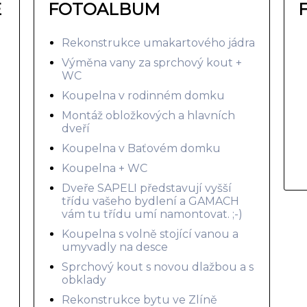
E
FOTOALBUM
Rekonstrukce umakartového jádra
Výměna vany za sprchový kout +
WC
Koupelna v rodinném domku
Montáž obložkových a hlavních
dveří
Koupelna v Baťovém domku
Koupelna + WC
Dveře SAPELI představují vyšší
třídu vašeho bydlení a GAMACH
vám tu třídu umí namontovat. ;-)
Koupelna s volně stojící vanou a
umyvadly na desce
Sprchový kout s novou dlažbou a s
obklady
Rekonstrukce bytu ve Zlíně