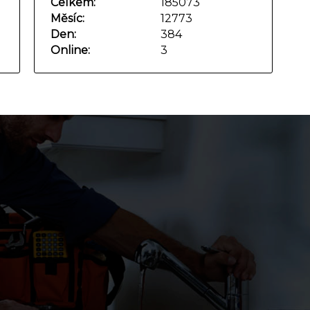
Celkem:
185073
Měsíc:
12773
Den:
384
Online:
3