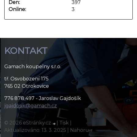
Den:
397
Online:
3
KONTAKT
Gamach koupelny s.r.o.
tř. Osvobození 175
765 02 Otrokovice
776 878 497 - Jaroslav Gajdošík
jgajdosik@gamach.cz
© 2026 eStránky.cz
|
Tisk
|
Aktualizováno: 13. 3. 2025
|
Nahoru ↑