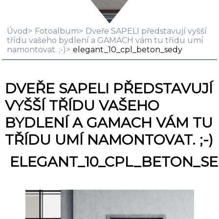
Úvod
Fotoalbum
Dveře SAPELI představují vyšší
třídu vašeho bydlení a GAMACH vám tu třídu umí
namontovat. ;-)
elegant_10_cpl_beton_sedy
DVEŘE SAPELI PŘEDSTAVUJÍ
VYŠŠÍ TŘÍDU VAŠEHO
BYDLENÍ A GAMACH VÁM TU
TŘÍDU UMÍ NAMONTOVAT. ;-)
ELEGANT_10_CPL_BETON_S