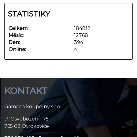
STATISTIKY
Celkem:
184812
Měsíc:
12768
Den:
394
Online:
4
KONTAKT
Gamach koupelny s.r.o.
tř. Osvobození 175
765 02 Otrokovice