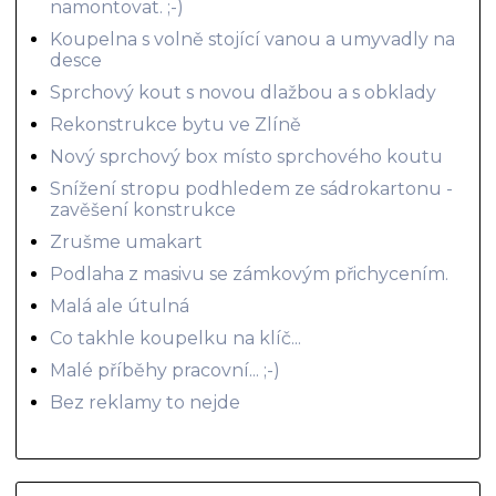
namontovat. ;-)
Koupelna s volně stojící vanou a umyvadly na
desce
Sprchový kout s novou dlažbou a s obklady
Rekonstrukce bytu ve Zlíně
Nový sprchový box místo sprchového koutu
Snížení stropu podhledem ze sádrokartonu -
zavěšení konstrukce
Zrušme umakart
Podlaha z masivu se zámkovým přichycením.
Malá ale útulná
Co takhle koupelku na klíč...
Malé příběhy pracovní... ;-)
Bez reklamy to nejde