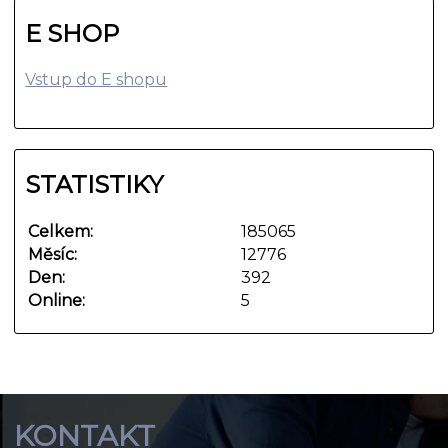
E SHOP
Vstup do E shopu
STATISTIKY
Celkem:
185065
Měsíc:
12776
Den:
392
Online:
5
KONTAKT