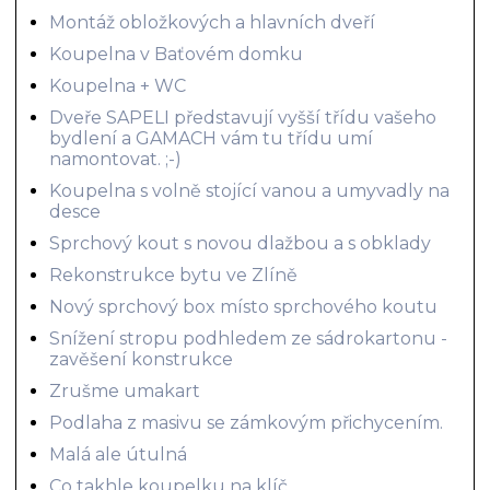
Montáž obložkových a hlavních dveří
Koupelna v Baťovém domku
Koupelna + WC
Dveře SAPELI představují vyšší třídu vašeho
bydlení a GAMACH vám tu třídu umí
namontovat. ;-)
Koupelna s volně stojící vanou a umyvadly na
desce
Sprchový kout s novou dlažbou a s obklady
Rekonstrukce bytu ve Zlíně
Nový sprchový box místo sprchového koutu
Snížení stropu podhledem ze sádrokartonu -
zavěšení konstrukce
Zrušme umakart
Podlaha z masivu se zámkovým přichycením.
Malá ale útulná
Co takhle koupelku na klíč...