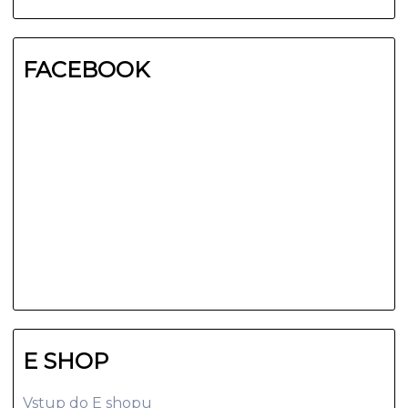
FACEBOOK
E SHOP
Vstup do E shopu