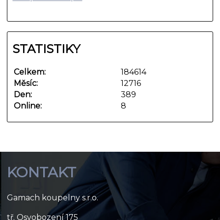
STATISTIKY
Celkem:
184614
Měsíc:
12716
Den:
389
Online:
8
KONTAKT
Gamach koupelny s.r.o.
tř. Osvobození 175