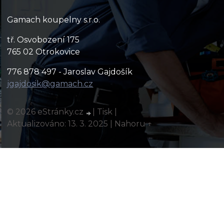
Gamach koupelny s.r.o.
tř. Osvobození 175
765 02 Otrokovice
776 878 497 - Jaroslav Gajdošík
jgajdosik@gamach.cz
© 2026 eStránky.cz
|
Tisk
|
Aktualizováno: 13. 3. 2025
|
Nahoru ↑