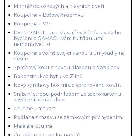
Montáž obložkových a hlavních dveří
Koupelna v Baťovém domku
Koupelna + WC
Dveře SAPELI představují vyšší třídu vašeho
bydlení a GAMACH vám tu třídu umí
namontovat. ;-)
Koupelna s volně stojící vanou a umyvadly na
desce
Sprchový kout s novou dlažbou a s obklady
Rekonstrukce bytu ve Zlíně
Nový sprchový box místo sprchového koutu
Snížení stropu podhledem ze sádrokartonu -
zavěšení konstrukce
Zrušme umakart
Podlaha z masivu se zámkovým přichycením.
Malá ale útulná
Co takhle koupelku na klíč...