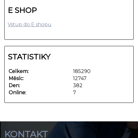
E SHOP
Vstup do E shopu
STATISTIKY
Celkem:
185290
Měsíc:
12747
Den:
382
Online:
7
KONTAKT