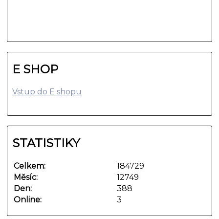
E SHOP
Vstup do E shopu
STATISTIKY
Celkem:
184729
Měsíc:
12749
Den:
388
Online:
3