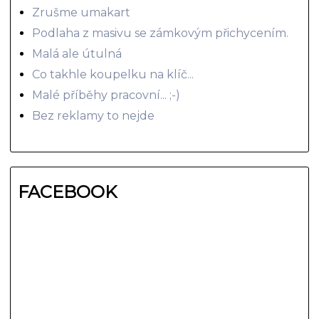
Zrušme umakart
Podlaha z masivu se zámkovým přichycením.
Malá ale útulná
Co takhle koupelku na klíč...
Malé příběhy pracovní... ;-)
Bez reklamy to nejde
FACEBOOK