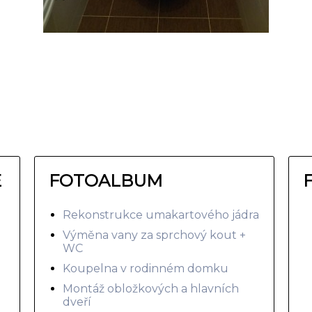
E
FOTOALBUM
Rekonstrukce umakartového jádra
Výměna vany za sprchový kout +
WC
Koupelna v rodinném domku
Montáž obložkových a hlavních
dveří