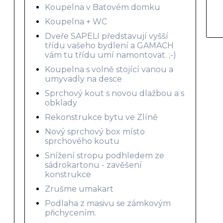
Koupelna v Baťovém domku
Koupelna + WC
Dveře SAPELI představují vyšší
třídu vašeho bydlení a GAMACH
vám tu třídu umí namontovat. ;-)
Koupelna s volně stojící vanou a
umyvadly na desce
Sprchový kout s novou dlažbou a s
obklady
Rekonstrukce bytu ve Zlíně
Nový sprchový box místo
sprchového koutu
Snížení stropu podhledem ze
sádrokartonu - zavěšení
konstrukce
Zrušme umakart
Podlaha z masivu se zámkovým
přichycením.