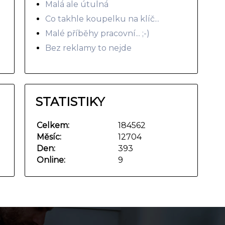
Malá ale útulná
Co takhle koupelku na klíč...
Malé příběhy pracovní... ;-)
Bez reklamy to nejde
STATISTIKY
Celkem:
184562
Měsíc:
12704
Den:
393
Online:
9