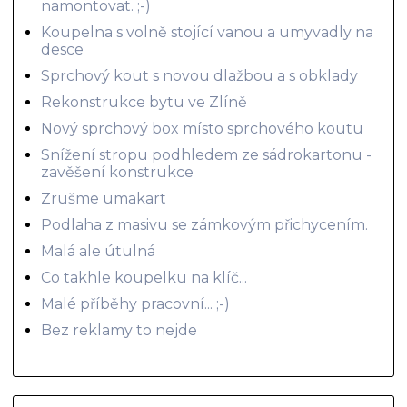
namontovat. ;-)
Koupelna s volně stojící vanou a umyvadly na
desce
Sprchový kout s novou dlažbou a s obklady
Rekonstrukce bytu ve Zlíně
Nový sprchový box místo sprchového koutu
Snížení stropu podhledem ze sádrokartonu -
zavěšení konstrukce
Zrušme umakart
Podlaha z masivu se zámkovým přichycením.
Malá ale útulná
Co takhle koupelku na klíč...
Malé příběhy pracovní... ;-)
Bez reklamy to nejde