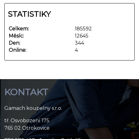
STATISTIKY
Celkem:
185592
Měsíc:
12645
Den:
344
Online:
4
KONTAKT
Gamach koupelny s.r.o.
tř. Osvobození 175
765 02 Otrokovice