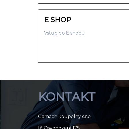
E SHOP
Vstup do E shopu
KONTAKT
Gamach koupelny s.r.o.
tř. Osvobození 175