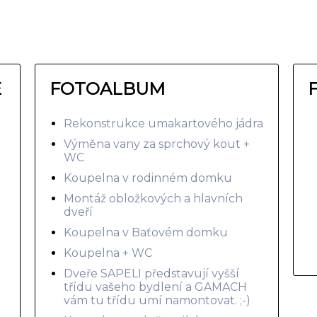
E
FOTOALBUM
Rekonstrukce umakartového jádra
Výměna vany za sprchový kout +
WC
Koupelna v rodinném domku
Montáž obložkových a hlavních
dveří
Koupelna v Baťovém domku
Koupelna + WC
Dveře SAPELI představují vyšší
třídu vašeho bydlení a GAMACH
vám tu třídu umí namontovat. ;-)