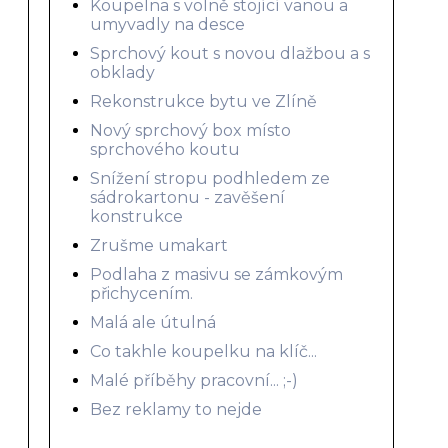
Koupelna s volně stojící vanou a
umyvadly na desce
Sprchový kout s novou dlažbou a s
obklady
Rekonstrukce bytu ve Zlíně
Nový sprchový box místo
sprchového koutu
Snížení stropu podhledem ze
sádrokartonu - zavěšení
konstrukce
Zrušme umakart
Podlaha z masivu se zámkovým
přichycením.
Malá ale útulná
Co takhle koupelku na klíč...
Malé příběhy pracovní... ;-)
Bez reklamy to nejde