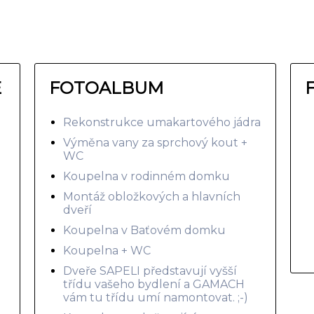
E
FOTOALBUM
Rekonstrukce umakartového jádra
Výměna vany za sprchový kout +
WC
Koupelna v rodinném domku
Montáž obložkových a hlavních
dveří
Koupelna v Baťovém domku
Koupelna + WC
Dveře SAPELI představují vyšší
třídu vašeho bydlení a GAMACH
vám tu třídu umí namontovat. ;-)