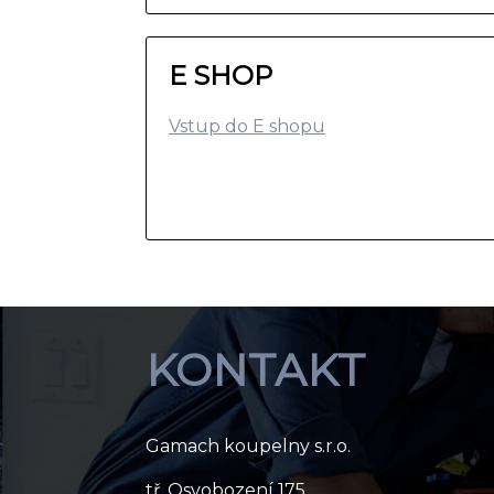
E SHOP
Vstup do E shopu
KONTAKT
Gamach koupelny s.r.o.
tř. Osvobození 175