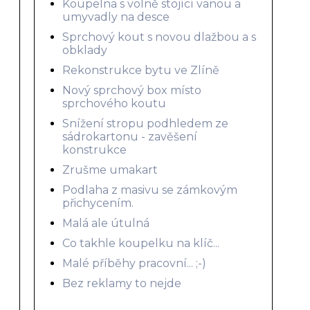
Koupelna s volně stojící vanou a
umyvadly na desce
Sprchový kout s novou dlažbou a s
obklady
Rekonstrukce bytu ve Zlíně
Nový sprchový box místo
sprchového koutu
Snížení stropu podhledem ze
sádrokartonu - zavěšení
konstrukce
Zrušme umakart
Podlaha z masivu se zámkovým
přichycením.
Malá ale útulná
Co takhle koupelku na klíč...
Malé příběhy pracovní... ;-)
Bez reklamy to nejde