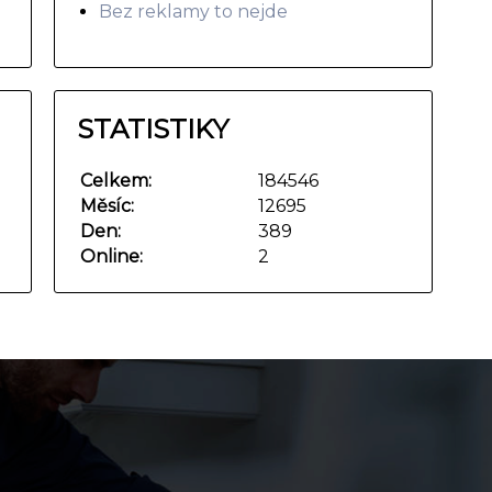
Bez reklamy to nejde
STATISTIKY
Celkem:
184546
Měsíc:
12695
Den:
389
Online:
2