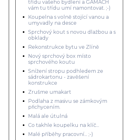
třídu vašeho bydlení a GAMACH
vám tu třídu umí namontovat. ;-)
Koupelna s volně stojící vanou a
umyvadly na desce
Sprchový kout s novou dlažbou a s
obklady
Rekonstrukce bytu ve Zlíně
Nový sprchový box místo
sprchového koutu
Snížení stropu podhledem ze
sádrokartonu - zavěšení
konstrukce
Zrušme umakart
Podlaha z masivu se zámkovým
přichycením.
Malá ale útulná
Co takhle koupelku na klíč...
Malé příběhy pracovní... ;-)