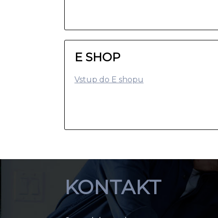
E SHOP
Vstup do E shopu
KONTAKT