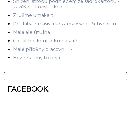
Snížení stropu podhledem ze sádrokartonu -
zavěšení konstrukce
Zrušme umakart
Podlaha z masivu se zámkovým přichycením.
Malá ale útulná
Co takhle koupelku na klíč...
Malé příběhy pracovní... ;-)
Bez reklamy to nejde
FACEBOOK